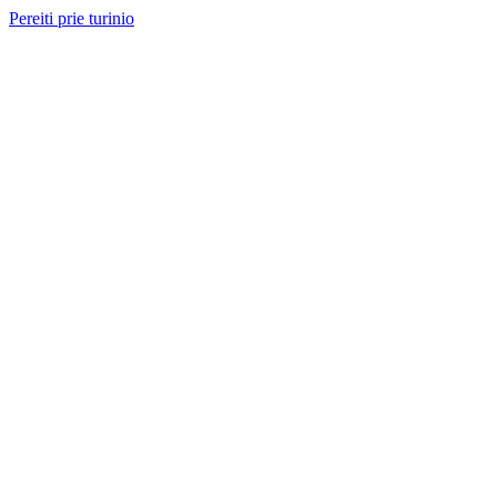
Pereiti prie turinio
Nemokama konsultacija ir sąmata
— perskambinsime per 2 val.
Paslaugos
Projektai
Kainos
Apie