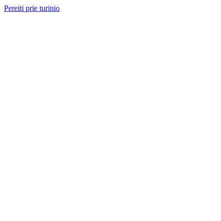
Pereiti prie turinio
Nemokama konsultacija ir sąmata
— perskambinsime per 2 val.
Paslaugos
Projektai
Kainos
Apie