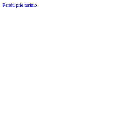
Pereiti prie turinio
Nemokama konsultacija ir sąmata
— perskambinsime per 2 val.
Paslaugos
Projektai
Kainos
Apie