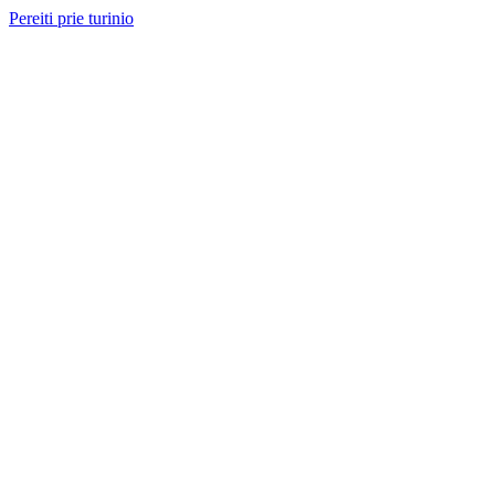
Pereiti prie turinio
Nemokama konsultacija ir sąmata
— perskambinsime per 2 val.
Paslaugos
Projektai
Kainos
Apie