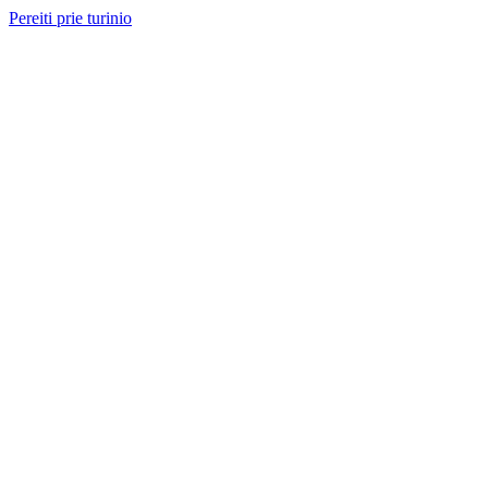
Pereiti prie turinio
Nemokama konsultacija ir sąmata
— perskambinsime per 2 val.
Paslaugos
Projektai
Kainos
Apie