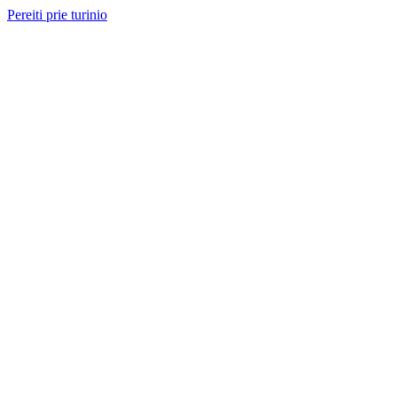
Pereiti prie turinio
Nemokama konsultacija ir sąmata
— perskambinsime per 2 val.
Paslaugos
Projektai
Kainos
Apie