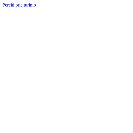
Pereiti prie turinio
Nemokama konsultacija ir sąmata
— perskambinsime per 2 val.
Paslaugos
Projektai
Kainos
Apie