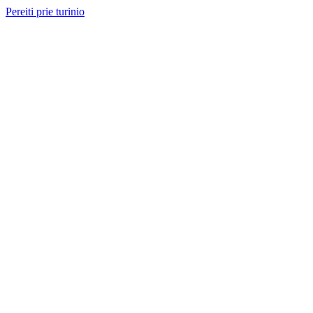
Pereiti prie turinio
Nemokama konsultacija ir sąmata
— perskambinsime per 2 val.
Paslaugos
Projektai
Kainos
Apie