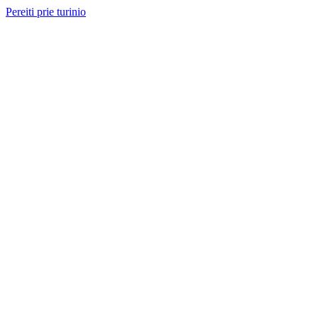
Pereiti prie turinio
Nemokama konsultacija ir sąmata
— perskambinsime per 2 val.
Paslaugos
Projektai
Kainos
Apie