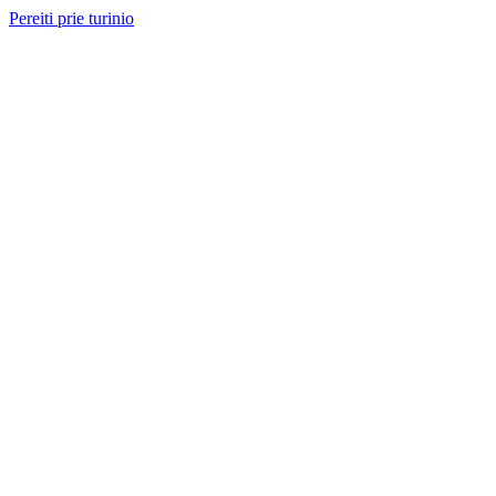
Pereiti prie turinio
Nemokama konsultacija ir sąmata
— perskambinsime per 2 val.
Paslaugos
Projektai
Kainos
Apie