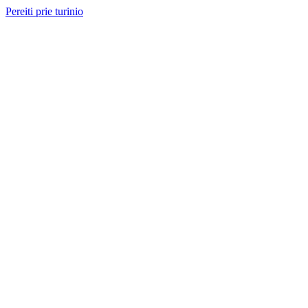
Pereiti prie turinio
Nemokama konsultacija ir sąmata
— perskambinsime per 2 val.
Paslaugos
Projektai
Kainos
Apie