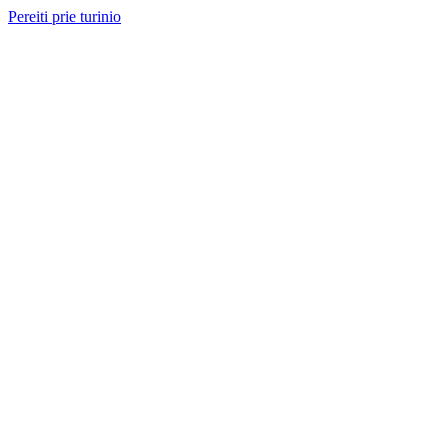
Pereiti prie turinio
Nemokama konsultacija ir sąmata
— perskambinsime per 2 val.
Paslaugos
Projektai
Kainos
Apie