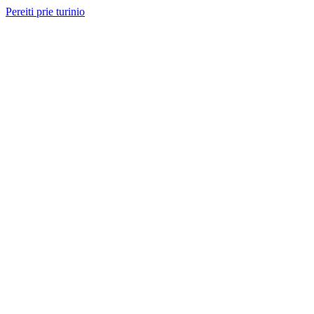
Pereiti prie turinio
Nemokama konsultacija ir sąmata
— perskambinsime per 2 val.
Paslaugos
Projektai
Kainos
Apie