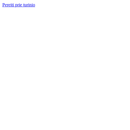
Pereiti prie turinio
Nemokama konsultacija ir sąmata
— perskambinsime per 2 val.
Paslaugos
Projektai
Kainos
Apie