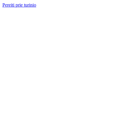
Pereiti prie turinio
Nemokama konsultacija ir sąmata
— perskambinsime per 2 val.
Paslaugos
Projektai
Kainos
Apie