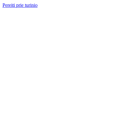
Pereiti prie turinio
Nemokama konsultacija ir sąmata
— perskambinsime per 2 val.
Paslaugos
Projektai
Kainos
Apie