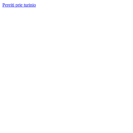
Pereiti prie turinio
Nemokama konsultacija ir sąmata
— perskambinsime per 2 val.
Paslaugos
Projektai
Kainos
Apie