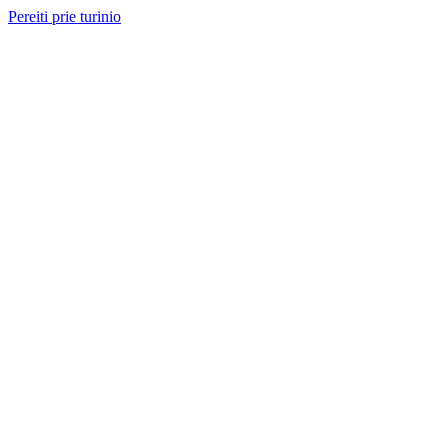
Pereiti prie turinio
Nemokama konsultacija ir sąmata
— perskambinsime per 2 val.
Paslaugos
Projektai
Kainos
Apie