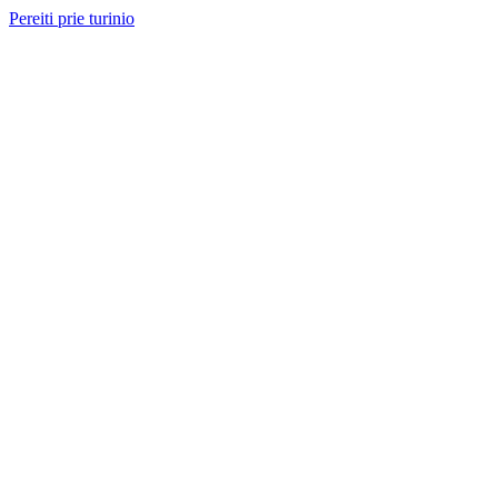
Pereiti prie turinio
Nemokama konsultacija ir sąmata
— perskambinsime per 2 val.
Paslaugos
Projektai
Kainos
Apie