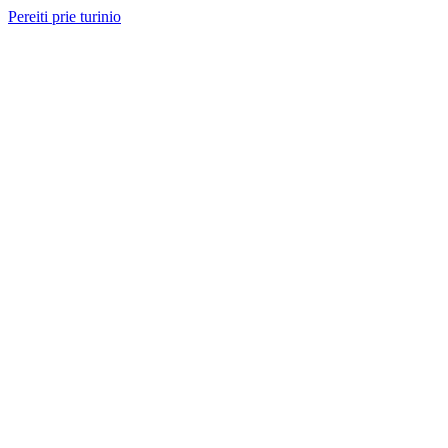
Pereiti prie turinio
Nemokama konsultacija ir sąmata
— perskambinsime per 2 val.
Paslaugos
Projektai
Kainos
Apie