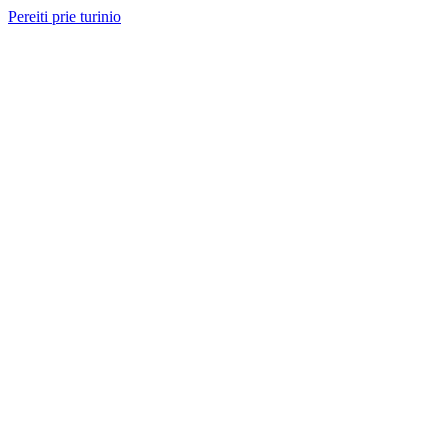
Pereiti prie turinio
Nemokama konsultacija ir sąmata
— perskambinsime per 2 val.
Paslaugos
Projektai
Kainos
Apie