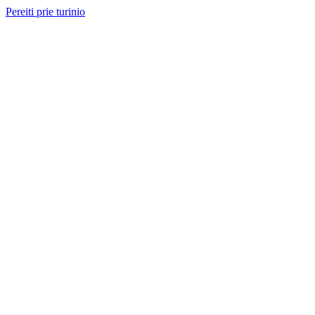
Pereiti prie turinio
Nemokama konsultacija ir sąmata
— perskambinsime per 2 val.
Paslaugos
Projektai
Kainos
Apie