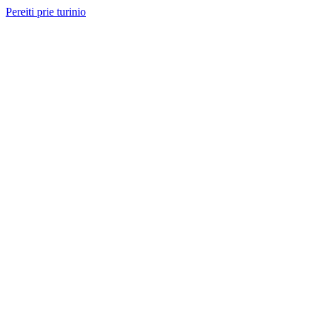
Pereiti prie turinio
Nemokama konsultacija ir sąmata
— perskambinsime per 2 val.
Paslaugos
Projektai
Kainos
Apie