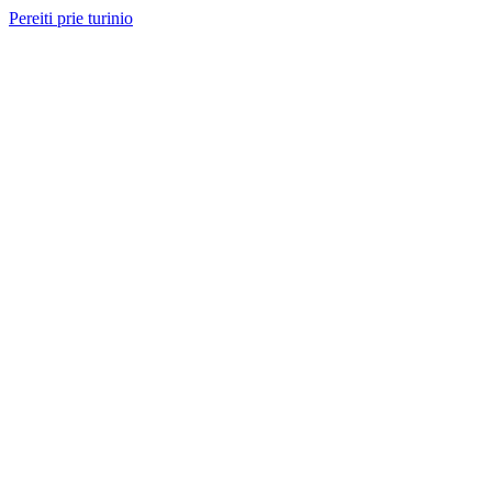
Pereiti prie turinio
Nemokama konsultacija ir sąmata
— perskambinsime per 2 val.
Paslaugos
Projektai
Kainos
Apie