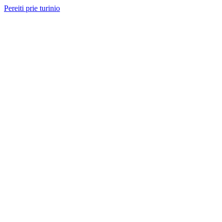
Pereiti prie turinio
Nemokama konsultacija ir sąmata
— perskambinsime per 2 val.
Paslaugos
Projektai
Kainos
Apie