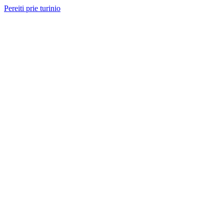
Pereiti prie turinio
Nemokama konsultacija ir sąmata
— perskambinsime per 2 val.
Paslaugos
Projektai
Kainos
Apie