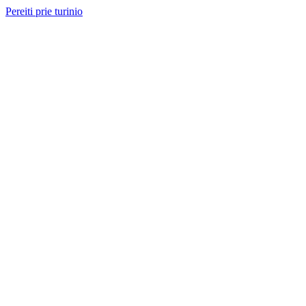
Pereiti prie turinio
Nemokama konsultacija ir sąmata
— perskambinsime per 2 val.
Paslaugos
Projektai
Kainos
Apie