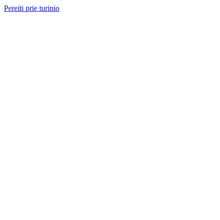
Pereiti prie turinio
Nemokama konsultacija ir sąmata
— perskambinsime per 2 val.
Paslaugos
Projektai
Kainos
Apie