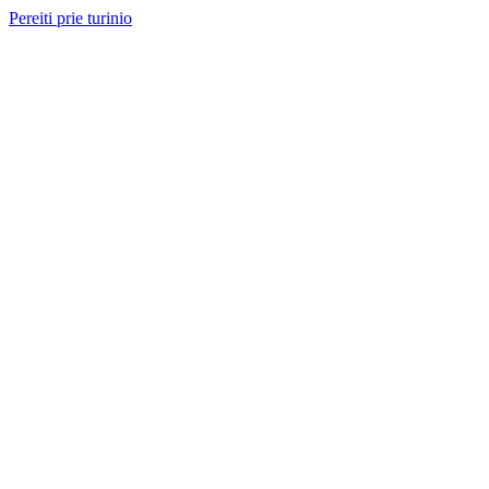
Pereiti prie turinio
Nemokama konsultacija ir sąmata
— perskambinsime per 2 val.
Paslaugos
Projektai
Kainos
Apie