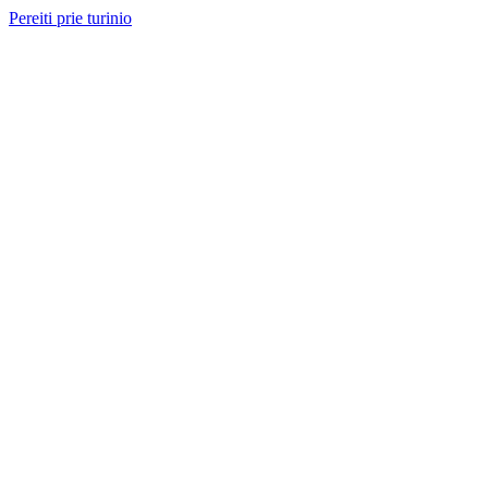
Pereiti prie turinio
Nemokama konsultacija ir sąmata
— perskambinsime per 2 val.
Paslaugos
Projektai
Kainos
Apie