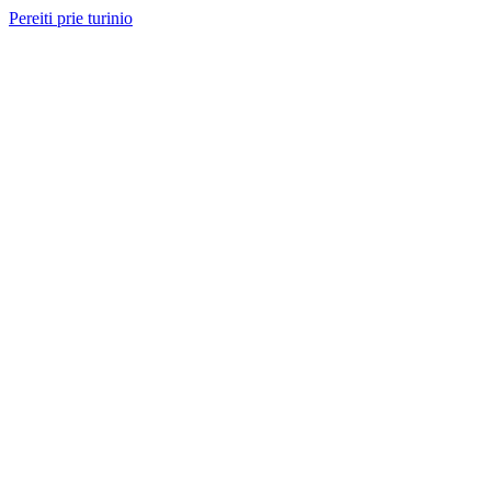
Pereiti prie turinio
Nemokama konsultacija ir sąmata
— perskambinsime per 2 val.
Paslaugos
Projektai
Kainos
Apie