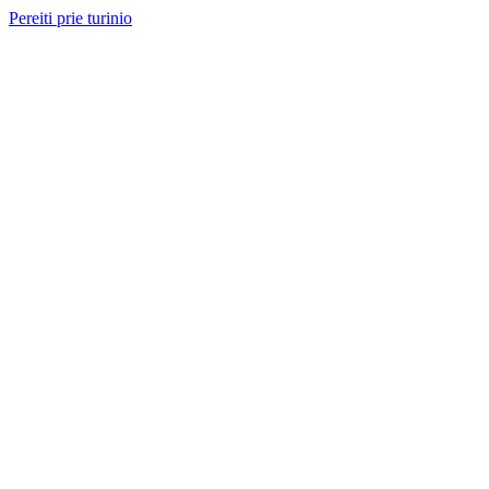
Pereiti prie turinio
Nemokama konsultacija ir sąmata
— perskambinsime per 2 val.
Paslaugos
Projektai
Kainos
Apie