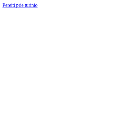
Pereiti prie turinio
Nemokama konsultacija ir sąmata
— perskambinsime per 2 val.
Paslaugos
Projektai
Kainos
Apie