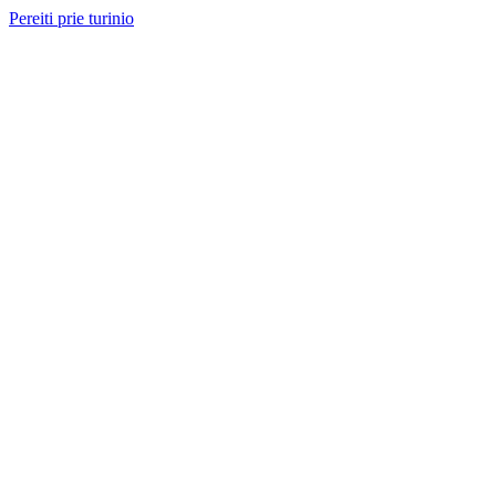
Pereiti prie turinio
Nemokama konsultacija ir sąmata
— perskambinsime per 2 val.
Paslaugos
Projektai
Kainos
Apie