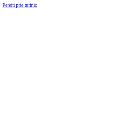
Pereiti prie turinio
Nemokama konsultacija ir sąmata
— perskambinsime per 2 val.
Paslaugos
Projektai
Kainos
Apie