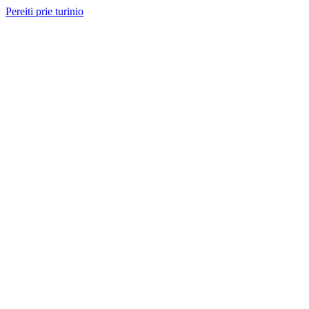
Pereiti prie turinio
Nemokama konsultacija ir sąmata
— perskambinsime per 2 val.
Paslaugos
Projektai
Kainos
Apie