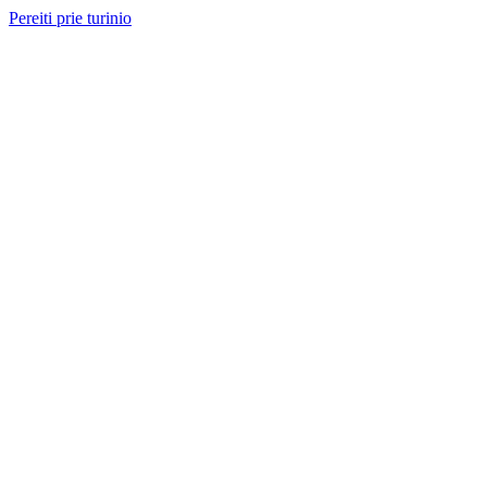
Pereiti prie turinio
Nemokama konsultacija ir sąmata
— perskambinsime per 2 val.
Paslaugos
Projektai
Kainos
Apie