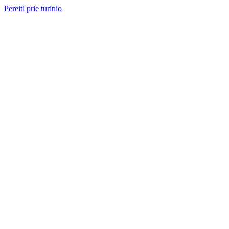
Pereiti prie turinio
Nemokama konsultacija ir sąmata
— perskambinsime per 2 val.
Paslaugos
Projektai
Kainos
Apie