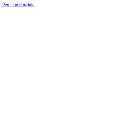
Pereiti prie turinio
Nemokama konsultacija ir sąmata
— perskambinsime per 2 val.
Paslaugos
Projektai
Kainos
Apie