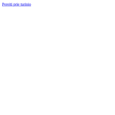
Pereiti prie turinio
Nemokama konsultacija ir sąmata
— perskambinsime per 2 val.
Paslaugos
Projektai
Kainos
Apie