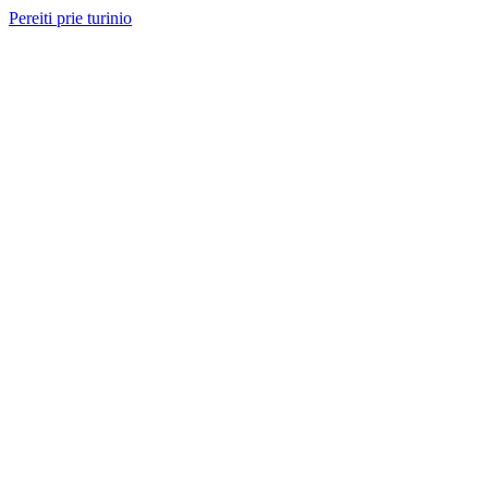
Pereiti prie turinio
Nemokama konsultacija ir sąmata
— perskambinsime per 2 val.
Paslaugos
Projektai
Kainos
Apie